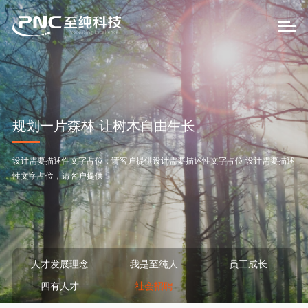
规划一片森林 让树木自由生长
设计需要描述性文字占位，请客户提供设计需要描述性文字占位 设计需要描述
性
文字占位，请客户提供
人才发展理念
我是至纯人
员工成长
四有人才
社会招聘